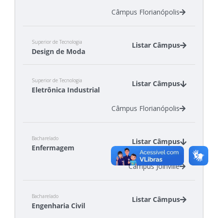
Câmpus Florianópolis
Superior de Tecnologia
Listar Câmpus
Design de Moda
Câmpus Araranguá
Superior de Tecnologia
Câmpus Gaspar
Listar Câmpus
Eletrônica Industrial
Câmpus Jaraguá do Sul - Centro
Câmpus Florianópolis
Bacharelado
Listar Câmpus
Enfermagem
Câmpus Joinville
Bacharelado
Listar Câmpus
Engenharia Civil