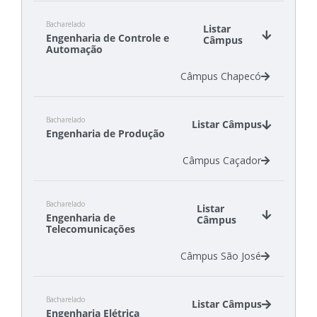
Câmpus Criciúma
Bacharelado
Câmpus Florianópolis
Listar
Engenharia de Controle e
Câmpus
Câmpus São Carlos
Automação
Câmpus Chapecó
Bacharelado
Listar Câmpus
Engenharia de Produção
Câmpus Caçador
Bacharelado
Listar
Engenharia de
Câmpus
Telecomunicações
Câmpus São José
Bacharelado
Listar Câmpus
Engenharia Elétrica