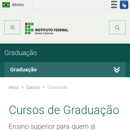
BRASIL
Órgãos do Governo
Acesso à informação
Legislação
Graduação
Graduação
Cursos Técnicos
Início
Cursos
Graduação
Graduação
Cursos de Graduação
Qualificação Profissional
Ensino superior para quem já