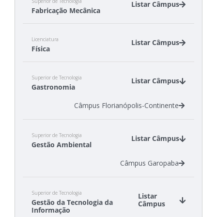
Superior de Tecnologia
Listar Câmpus
Fabricação Mecânica
Câmpus Chapecó
Licenciatura
Câmpus Itajaí
Listar Câmpus
Física
Câmpus Jaraguá do Sul - Rau
Câmpus Araranguá
Superior de Tecnologia
Câmpus Jaraguá do Sul - Centro
Listar Câmpus
Gastronomia
Câmpus Florianópolis-Continente
Superior de Tecnologia
Listar Câmpus
Gestão Ambiental
Câmpus Garopaba
Superior de Tecnologia
Listar
Gestão da Tecnologia da
Câmpus
Informação