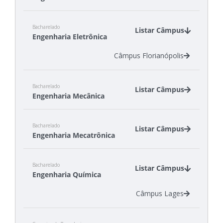
Câmpus Florianópolis
Bacharelado
Câmpus Itajaí
Listar Câmpus
Engenharia Eletrônica
Câmpus Jaraguá do Sul - Rau
Câmpus Joinville
Câmpus Florianópolis
Bacharelado
Listar Câmpus
Engenharia Mecânica
Câmpus Jaraguá do Sul - Rau
Bacharelado
Câmpus Joinville
Listar Câmpus
Engenharia Mecatrônica
Câmpus Lages
Câmpus Xanxerê
Câmpus Criciúma
Bacharelado
Câmpus Florianópolis
Listar Câmpus
Engenharia Química
Câmpus Lages