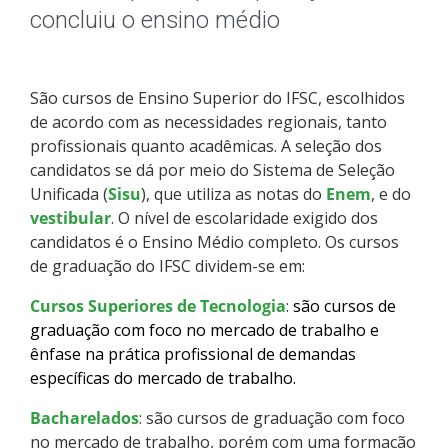
Pós-graduação
concluiu o ensino médio
Educação a Distância
São cursos de Ensino Superior do IFSC, escolhidos
Educação de Jovens e Adultos
de acordo com as necessidades regionais, tanto
profissionais quanto acadêmicas. A seleção dos
Transferências e retornos
candidatos se dá por meio do Sistema de Seleção
Unificada (
Sisu
), que utiliza as notas do
Enem
, e do
PartiuIF
vestibular
. O nível de escolaridade exigido dos
candidatos é o Ensino Médio completo. Os cursos
de graduação do IFSC dividem-se em:
Parcerias
Cursos Superiores de Tecnologia
:
são cursos de
graduação com foco no mercado de trabalho e
ênfase na prática profissional de demandas
Processo de Inscrição
específicas do mercado de trabalho.
Bacharelados
Resultados
: são cursos de graduação com foco
no mercado de trabalho, porém com uma formação