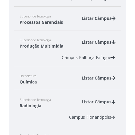
Superior de Tecnologia
Listar Câmpus
Processos Gerenciais
Câmpus Gaspar
Superior de Tecnologia
Câmpus São Miguel do Oeste
Listar Câmpus
Produção Multimídia
Câmpus Tubarão
Câmpus Palhoça Bilíngue
Licenciatura
Listar Câmpus
Química
Câmpus Criciúma
Superior de Tecnologia
Câmpus São José
Listar Câmpus
Radiologia
Câmpus Florianópolis