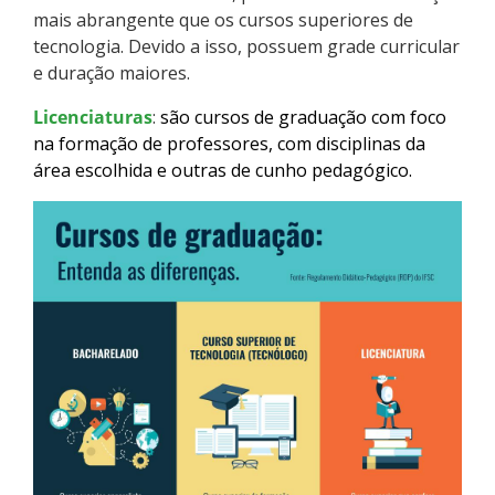
mais abrangente que os cursos superiores de
Como posso estudar no IFSC?
tecnologia. Devido a isso, possuem grade curricular
e duração maiores.
Calendário de inscrições
Licenciaturas
:
são cursos de graduação com foco
Processos Seletivos
na formação de professores, com disciplinas da
área escolhida e outras de cunho pedagógico.
Cotas
Orientações para comprovação de cotas
Inscrições e acompanhamento
Orientações para Matrícula
Estatísticas dos Processos Seletivos
Cadastro de interesse