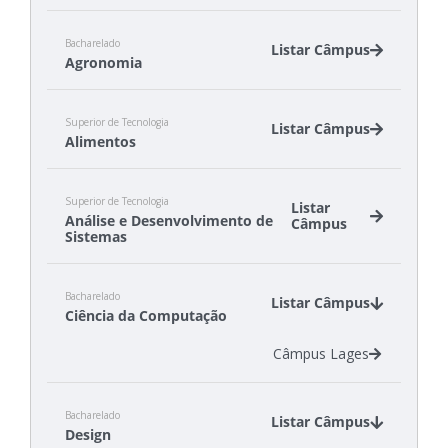
Bacharelado
Listar Câmpus
Agronomia
Câmpus Canoinhas
Superior de Tecnologia
Câmpus São Miguel do Oeste
Listar Câmpus
Alimentos
Câmpus Canoinhas
Superior de Tecnologia
Câmpus São Miguel do Oeste
Listar
Análise e Desenvolvimento de
Câmpus
Sistemas
Câmpus Canoinhas
Bacharelado
Câmpus Gaspar
Listar Câmpus
Ciência da Computação
Câmpus São José
Câmpus Tubarão
Câmpus Lages
Câmpus Xanxerê
Bacharelado
Listar Câmpus
Design