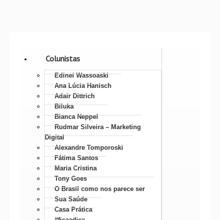
Colunistas
Edinei Wassoaski
Ana Lúcia Hanisch
Adair Dittrich
Biluka
Bianca Neppel
Rudmar Silveira – Marketing
Digital
Alexandre Tomporoski
Fátima Santos
Maria Cristina
Tony Goes
O Brasil como nos parece ser
Sua Saúde
Casa Prática
#ficaadica