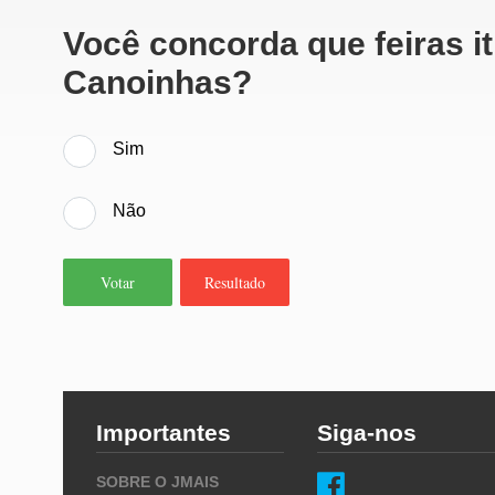
Você concorda que feiras i
Canoinhas?
Sim
Não
Votar
Resultado
Importantes
Siga-nos
SOBRE O JMAIS