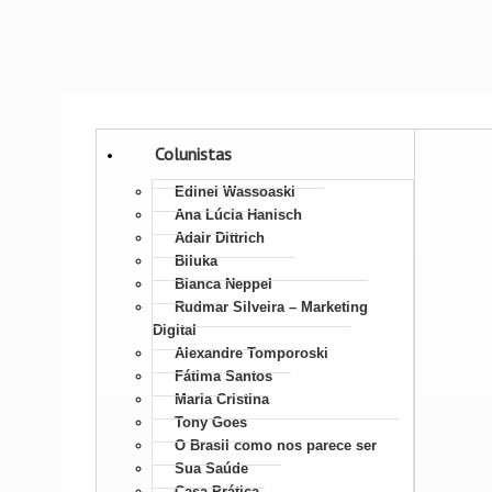
Colunistas
Edinei Wassoaski
Ana Lúcia Hanisch
Adair Dittrich
Biluka
Bianca Neppel
Rudmar Silveira – Marketing
Digital
Alexandre Tomporoski
Fátima Santos
Maria Cristina
Tony Goes
O Brasil como nos parece ser
Sua Saúde
Casa Prática