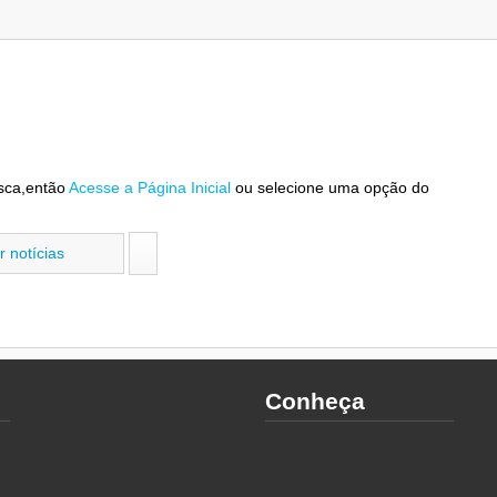
sca,então
Acesse a Página Inicial
ou selecione uma opção do
Conheça