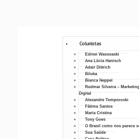
Colunistas
Edinei Wassoaski
Ana Lúcia Hanisch
Adair Dittrich
Biluka
Bianca Neppel
Rudmar Silveira – Marketin
Digital
Alexandre Tomporoski
Fátima Santos
Maria Cristina
Tony Goes
O Brasil como nos parece s
Sua Saúde
Casa Prática