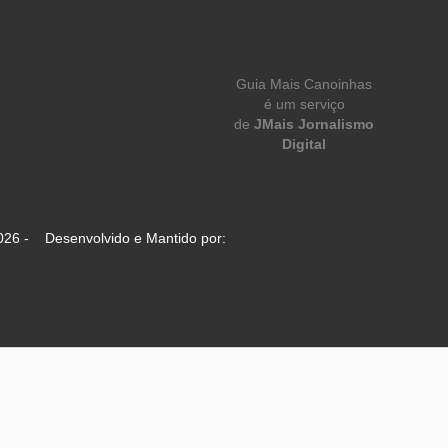
Guia Mais Canoinhas
é um serviço
de
JMais Jornalismo
Digital
026 - Desenvolvido e Mantido por: