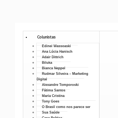
Colunistas
Edinei Wassoaski
Ana Lúcia Hanisch
Adair Dittrich
Biluka
Bianca Neppel
Rudmar Silveira – Marketing
Digital
Alexandre Tomporoski
Fátima Santos
Maria Cristina
Tony Goes
O Brasil como nos parece ser
Sua Saúde
Casa Prática