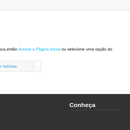
sca,então
Acesse a Página Inicial
ou selecione uma opção do
Conheça